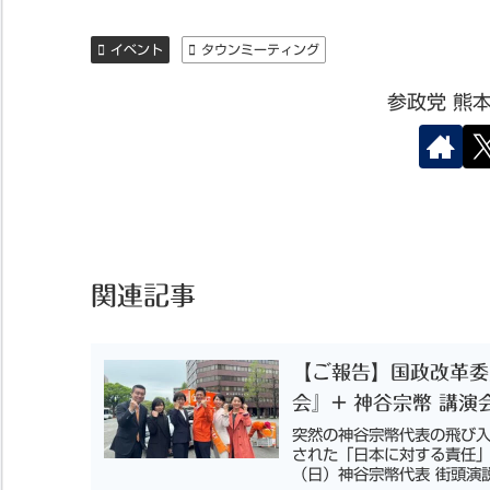
イベント
タウンミーティング
参政党 熊
関連記事
【ご報告】国政改革委員
会』+ 神谷宗幣 講演
突然の神谷宗幣代表の飛び
された「日本に対する責任」
（日）神谷宗幣代表 街頭演