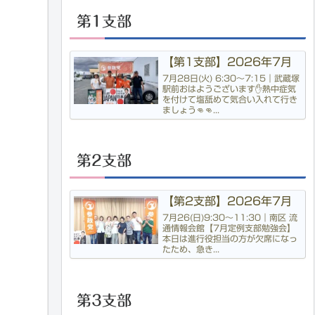
第1支部
【第1支部】2026年7月
7月28日(火) 6:30〜7:15｜武蔵塚
駅前おはようございます✋熱中症気
を付けて塩舐めて気合い入れて行き
ましょう👊👊...
第2支部
【第2支部】2026年7月
7月26(日)9:30〜11:30｜南区 流
通情報会館【7月定例支部勉強会】
本日は進行役担当の方が欠席になっ
たため、急き...
第3支部