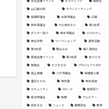
本部主催イベント
ポスティング
報告会
山口誠太郎
タウンミーティング
菊陽町議会
水俣市議会
広報
熊本県議会
大久保あきら
第2支部
ポスター貼り
熊本市議会
小川たかし
神谷宗幣
ワークショップ
選挙活動
第4支部
肥山みお
個人演説会
県連主催イベント
第3支部
吉川りな
勉強会
たさきなな
プロジェクト600
淵上美緒
八代市議会
候補者公募
重松たかみ
衆院選
熊本県連
セキュリティ
Vロード
挨拶回り
菊池市議会
医療
ウェビナー
岩本まな
ニュース
農業部会
教育