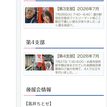
【第3支部】2026年7月
7月28日(火) 7:40〜8:40｜道の駅
旭志交差点ファミリーマート前ここ
数日で嬉しい変化がありました✨よ
く通る送迎バ...
第4支部
【第4支部】2026年7月
7月27日 7:30-8:00｜水俣市役所
前今朝は来水されていた柏県政改革
委員のご協力を得て、4人で辻立ち
を行いました。...
後援会情報
【高井ちとせ】