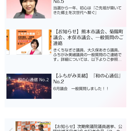
No.5
当選から一年、初心は『ご先祖が築いて
きた郷土を次世代へ繋ぐ』
【お知らせ】熊本市議会、菊陽町
議会、水俣市議会、一般質問のご
連絡
きくちなぎさ議員、大久保あきら議員、
ふちがみ美緒議員の一般質問のご連絡で
す。詳細については、以下よりご参照く
ださい。熊本市議会 9/7 14:00～（き
くちなぎさ議員）菊陽町議会9/7 14:00
～（大久保あきら議員）水俣市議会
【ふちがみ美緒】『和の心通信』
9/13 ...
No.2
6月議会 一般質問しました！！
【お知らせ】次期衆議院議員選挙、公