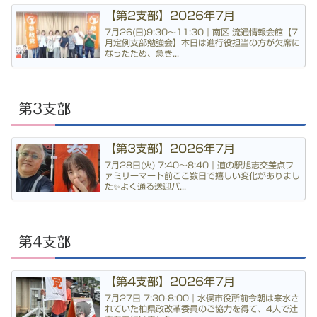
【第2支部】2026年7月
7月26(日)9:30〜11:30｜南区 流通情報会館【7
月定例支部勉強会】本日は進行役担当の方が欠席に
なったため、急き...
第3支部
【第3支部】2026年7月
7月28日(火) 7:40〜8:40｜道の駅旭志交差点フ
ァミリーマート前ここ数日で嬉しい変化がありまし
た✨よく通る送迎バ...
第4支部
【第4支部】2026年7月
7月27日 7:30-8:00｜水俣市役所前今朝は来水さ
れていた柏県政改革委員のご協力を得て、4人で辻