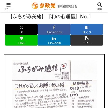
メニュー
検索
【ふちがみ美緒】『和の心通信』No.1
X
Facebook
はてブ
LINE
LinkedIn
コピー