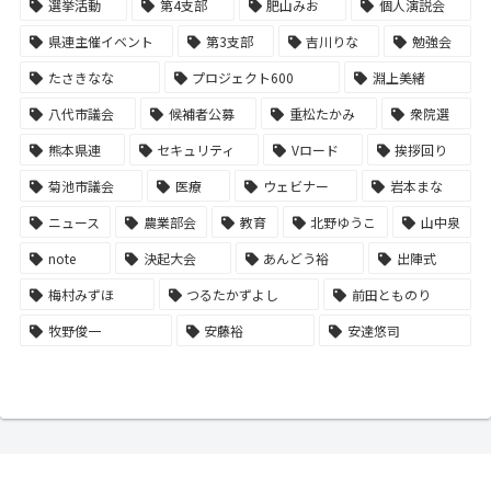
選挙活動
第4支部
肥山みお
個人演説会
県連主催イベント
第3支部
吉川りな
勉強会
たさきなな
プロジェクト600
淵上美緒
八代市議会
候補者公募
重松たかみ
衆院選
熊本県連
セキュリティ
Vロード
挨拶回り
菊池市議会
医療
ウェビナー
岩本まな
ニュース
農業部会
教育
北野ゆうこ
山中泉
note
決起大会
あんどう裕
出陣式
梅村みずほ
つるたかずよし
前田とものり
牧野俊一
安藤裕
安達悠司