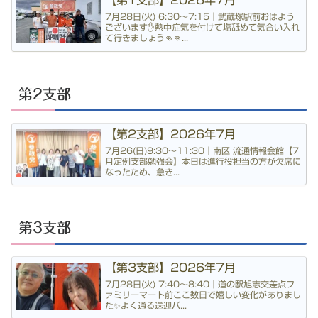
【第1支部】2026年7月
7月28日(火) 6:30〜7:15｜武蔵塚駅前おはよう
ございます✋熱中症気を付けて塩舐めて気合い入れ
て行きましょう👊👊...
第2支部
【第2支部】2026年7月
7月26(日)9:30〜11:30｜南区 流通情報会館【7
月定例支部勉強会】本日は進行役担当の方が欠席に
なったため、急き...
第3支部
【第3支部】2026年7月
7月28日(火) 7:40〜8:40｜道の駅旭志交差点フ
ァミリーマート前ここ数日で嬉しい変化がありまし
た✨よく通る送迎バ...