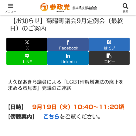
メニュー
検索
【お知らせ】菊陽町議会9月定例会（最終
日）のご案内
X
Facebook
はてブ
LINE
LinkedIn
コピー
大久保あきら議員による『LGBT理解増進法の廃止を
求める意見書』発議のご連絡
【日時】
9月19日（火）10:40〜11:20頃
【傍聴案内】
こちら
をご覧ください。