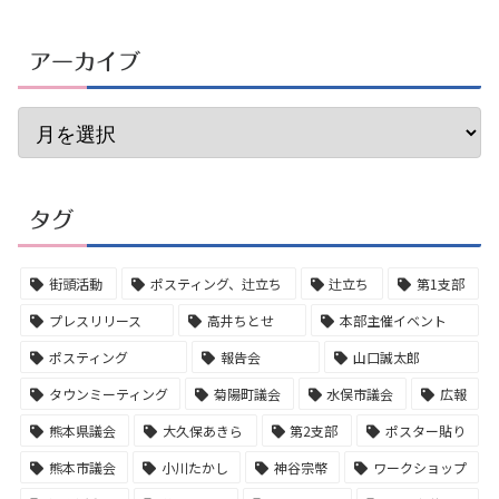
アーカイブ
タグ
街頭活動
ポスティング、辻立ち
辻立ち
第1支部
プレスリリース
高井ちとせ
本部主催イベント
ポスティング
報告会
山口誠太郎
タウンミーティング
菊陽町議会
水俣市議会
広報
熊本県議会
大久保あきら
第2支部
ポスター貼り
熊本市議会
小川たかし
神谷宗幣
ワークショップ