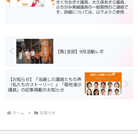
きくちなぎさ議員、大久保あきら議員、
ふちがみ美緒議員の一般質問のご連絡で
す。詳細については、以下よりご参照く
ださい。熊本市議会 9/7 14:00～（き
くちなぎさ議員）菊陽町議会9/7 14:00
～（大久保あきら議員）水俣市議会
9/13 ...
【第1支部】9月活動レポ
【お知らせ】『当選した議員たちの声
（私たちのストーリー）』「菊地渚沙
議員」の記事掲載のお知らせ
ホーム
お知らせ