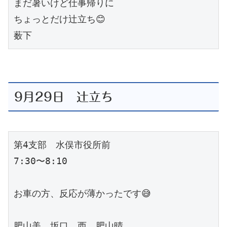
まだ暑いけど仕事帰りに

ちょっとだけ辻立ち😊

薮下
9月29日 辻立ち
第4支部　水俣市役所前

7:30〜8:10

お車の方、反応が薄かったです😅

肥山美　坂口　西　肥山晴