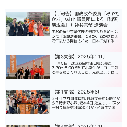
【ご報告】国政改革委員『みやた
かお』with 議員団による『街頭
演説会』+ 神谷宗幣 講演会
突然の神谷宗幣代表の飛び入り参加とな
った『街頭演説会』ですが、おかげさま
で午後から開催された「日本に対する責
任」神谷宗幣講演会も大盛況で終えるこ
とができました。4月7日（日）神谷宗幣
代表 街頭演説『ライブ配信無しスペシャ
【第3支部】2025年11月
ル版』
11月5日 辻立ち白旗田口橋交差点
7:20〜8:00初めて小学生がニコニコ顔
で手を振っくれました。元氣出ますね。
上益城 小屋敷山鹿グループ 17:00〜
17:40鹿本町ショッピングセンター リ
オ前交差点梅田、永井11月6日 辻立ち
白旗田口...
【第1支部】2025年6月
3日 辻立ち国体道路､託麻交番前５時半か
ら６時まで小沢､坂本4日 辻立ち、ポスタ
ー貼り斉藤橋３時30分から4時まで国体
道路託麻交番前５時30分から６時まで坂
本花立の居酒屋「なにわや」さん長嶺
東 サポーターさん宅、中嶋さんの取引
先にそれぞれポ...
【第4支部】2025年11月