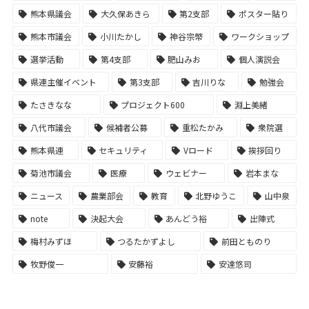
熊本県議会
大久保あきら
第2支部
ポスター貼り
熊本市議会
小川たかし
神谷宗幣
ワークショップ
選挙活動
第4支部
肥山みお
個人演説会
県連主催イベント
第3支部
吉川りな
勉強会
たさきなな
プロジェクト600
淵上美緒
八代市議会
候補者公募
重松たかみ
衆院選
熊本県連
セキュリティ
Vロード
挨拶回り
菊池市議会
医療
ウェビナー
岩本まな
ニュース
農業部会
教育
北野ゆうこ
山中泉
note
決起大会
あんどう裕
出陣式
梅村みずほ
つるたかずよし
前田とものり
牧野俊一
安藤裕
安達悠司