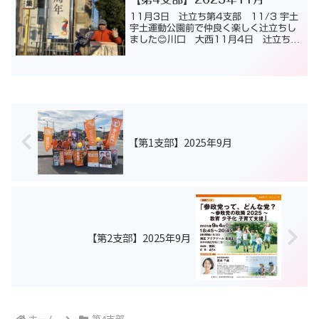
11月3日 辻立ち第4支部 11/3 宇土
宇土運動公園前で仲良く楽しく辻立ちし
ました😊川口 大西11月4日 辻立ち第
4支部 水俣市役所前7:45〜8:15三連
休明けは反応薄かったです新党員さんが
頑張ってくれています😊畑野 肥山晴11
月7日 ...
【第1支部】2025年9月
【第2支部】2025年9月
ホーム
第4支部