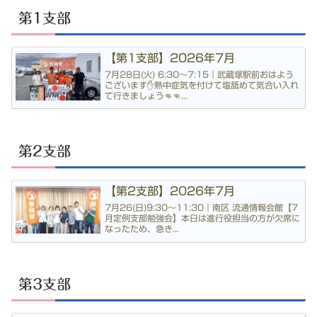
第1支部
【第1支部】2026年7月
7月28日(火) 6:30〜7:15｜武蔵塚駅前おはよう
ございます✋熱中症気を付けて塩舐めて気合い入れ
て行きましょう👊👊...
第2支部
【第2支部】2026年7月
7月26(日)9:30〜11:30｜南区 流通情報会館【7
月定例支部勉強会】本日は進行役担当の方が欠席に
なったため、急き...
第3支部