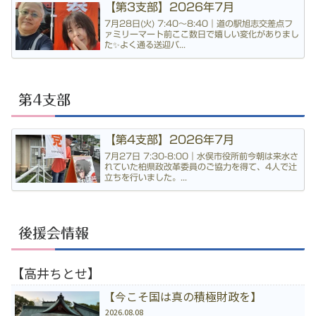
【第3支部】2026年7月
7月28日(火) 7:40〜8:40｜道の駅旭志交差点フ
ァミリーマート前ここ数日で嬉しい変化がありまし
た✨よく通る送迎バ...
第4支部
【第4支部】2026年7月
7月27日 7:30-8:00｜水俣市役所前今朝は来水さ
れていた柏県政改革委員のご協力を得て、4人で辻
立ちを行いました。...
後援会情報
【高井ちとせ】
【今こそ国は真の積極財政を】
2026.08.08