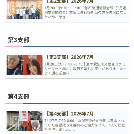
【第2支部】2026年7月
7月26(日)9:30〜11:30｜南区 流通情報会館【7月定
例支部勉強会】本日は進行役担当の方が欠席になっ
たため、急き...
第3支部
【第3支部】2026年7月
7月28日(火) 7:40〜8:40｜道の駅旭志交差点ファミ
リーマート前ここ数日で嬉しい変化がありました✨
よく通る送迎バ...
第4支部
【第4支部】2026年7月
7月27日 7:30-8:00｜水俣市役所前今朝は来水され
ていた柏県政改革委員のご協力を得て、4人で辻立
ちを行いました。...