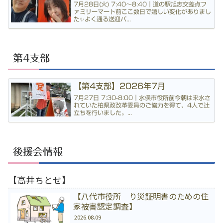
7月28日(火) 7:40〜8:40｜道の駅旭志交差点フ
ァミリーマート前ここ数日で嬉しい変化がありまし
た✨よく通る送迎バ...
第4支部
【第4支部】2026年7月
7月27日 7:30-8:00｜水俣市役所前今朝は来水さ
れていた柏県政改革委員のご協力を得て、4人で辻
立ちを行いました。...
後援会情報
【高井ちとせ】
【八代市役所 り災証明書のための住
家被害認定調査】
2026.08.09