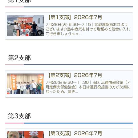
【第1支部】2026年7月
7月28日(火) 6:30〜7:15｜武蔵塚駅前おはよう
ございます✋熱中症気を付けて塩舐めて気合い入れ
て行きましょう👊👊...
第2支部
【第2支部】2026年7月
7月26(日)9:30〜11:30｜南区 流通情報会館【7
月定例支部勉強会】本日は進行役担当の方が欠席に
なったため、急き...
第3支部
【第3支部】2026年7月