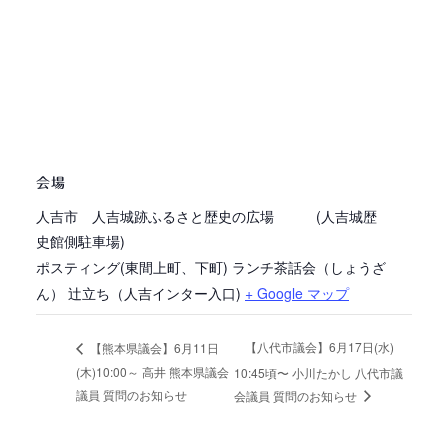
会場
人吉市 人吉城跡ふるさと歴史の広場 (人吉城歴
史館側駐車場)
ポスティング(東間上町、下町) ランチ茶話会（しょうざ
ん） 辻立ち（人吉インター入口)
+ Google マップ
【八代市議会】6月17日(水)
【熊本県議会】6月11日
(木)10:00～ 高井 熊本県議会
10:45頃〜 小川たかし 八代市議
議員 質問のお知らせ
会議員 質問のお知らせ