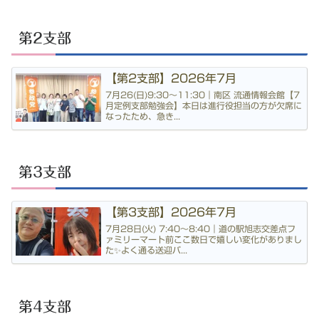
第2支部
【第2支部】2026年7月
7月26(日)9:30〜11:30｜南区 流通情報会館【7
月定例支部勉強会】本日は進行役担当の方が欠席に
なったため、急き...
第3支部
【第3支部】2026年7月
7月28日(火) 7:40〜8:40｜道の駅旭志交差点フ
ァミリーマート前ここ数日で嬉しい変化がありまし
た✨よく通る送迎バ...
第4支部