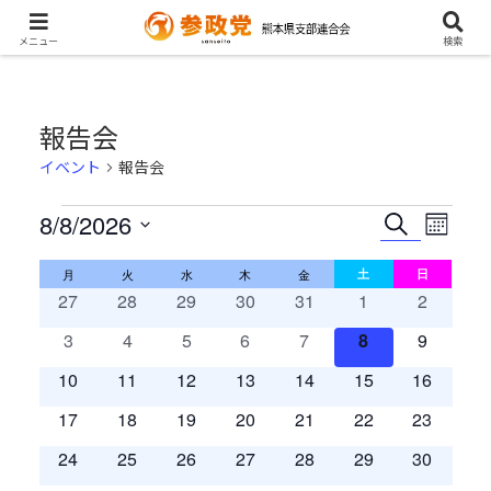
メニュー
検索
報告会
イベント
報告会
8/8/2026
イ
イ
イ
検
カ
索
日
ベ
レ
ベ
ベ
イ
月
月曜日
火
火曜日
水
水曜日
木
木曜日
金
金曜日
土
土曜日
日
日曜日
ン
付
ン
0
0
0
0
0
0
0
27
28
29
30
31
1
2
ン
ン
ダ
ベ
イ
イ
イ
イ
イ
イ
イ
を
ト
0
0
0
0
0
0
0
ー
3
4
5
6
7
8
9
ト
ト
ベ
ベ
ベ
ベ
ベ
ベ
ベ
ン
選
イ
イ
イ
イ
イ
イ
イ
表
ン
0
ン
0
ン
0
ン
0
ン
0
0
ン
0
ン
10
11
12
13
14
15
16
を
ビ
ベ
ベ
ベ
ベ
ベ
ベ
ベ
示
ト
択
ト
イ
ト
イ
ト
イ
ト
イ
ト
イ
イ
ト
イ
ト
0
ン
0
ン
0
ン
0
ン
0
ン
0
ン
0
ン
17
18
19
20
21
22
23
検
ュ
ベ
ベ
ベ
ベ
ベ
ベ
ベ
の
イ
ト
イ
ト
イ
ト
イ
ト
イ
ト
イ
ト
イ
ト
ン
0
ン
0
ン
0
ン
0
ン
0
ン
0
ン
0
24
25
26
27
28
29
30
索
ー
ベ
ベ
ベ
ベ
ベ
ベ
ベ
カ
ト
イ
ト
イ
ト
イ
ト
イ
ト
イ
ト
イ
ト
イ