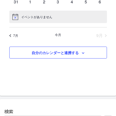
ン
0
ン
0
ン
0
ン
0
ン
0
ン
0
ン
0
31
1
2
3
4
5
6
し
ナ
ベ
ベ
ベ
ベ
ベ
ベ
ベ
レ
ト
イ
ト
イ
ト
イ
ト
イ
ト
イ
ト
イ
ト
イ
ン
ン
ン
ン
ン
ン
ン
て
ビ
ベ
ベ
ベ
ベ
ベ
ベ
ベ
ン
ト
ト
ト
ト
ト
ト
ト
イベントがありません
N
ン
ン
ン
ン
ン
ン
ン
ナ
ゲ
o
ダ
ト
ト
ト
ト
ト
ト
ト
t
ビ
ー
i
ー
今月
9月
c
7月
ゲ
シ
e
ー
ョ
自分のカレンダーと連携する
シ
ン
ョ
ン
を
表
示
検索