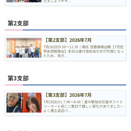
きましょう👊👊...
第2支部
【第2支部】2026年7月
7月26(日)9:30〜11:30｜南区 流通情報会館【7月定
例支部勉強会】本日は進行役担当の方が欠席になっ
たため、急き...
第3支部
【第3支部】2026年7月
7月28日(火) 7:40〜8:40｜道の駅旭志交差点ファミ
リーマート前ここ数日で嬉しい変化がありました✨
よく通る送迎バ...