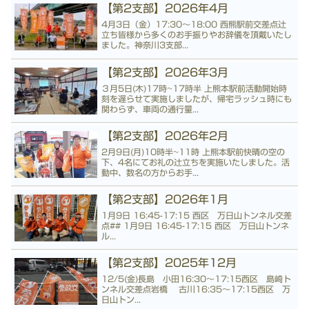
【第2支部】2026年4月
4月3日（金）17:30〜18:00 西熊駅前交差点辻
立ち皆様から多くのお手振りやお辞儀を頂戴いたし
ました。神奈川3支部...
【第2支部】2026年3月
３月5日(木)17時~17時半 上熊本駅前活動開始時
刻を遅らせて実施しましたが、帰宅ラッシュ時にも
関わらず、車両の通行量...
【第2支部】2026年2月
2月9日(月)10時半~11時 上熊本駅前快晴の空の
下、4名にてお礼の辻立ちを実施いたしました。活
動中、数名の方からお手...
【第2支部】2026年1月
1月9日 16:45-17:15 西区 万日山トンネル交差
点## 1月9日 16:45-17:15 西区 万日山トンネ
ル...
【第2支部】2025年12月
12/5(金)長島 小田16:30〜17:15西区 島崎ト
ンネル交差点岩橋 古川16:35〜17:15西区 万
日山トン...