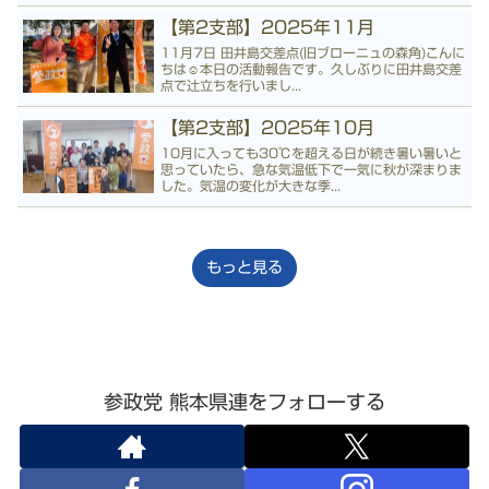
【第2支部】2025年11月
11月7日 田井島交差点(旧ブローニュの森角)こんに
ちは☺️本日の活動報告です。久しぶりに田井島交差
点で辻立ちを行いまし...
【第2支部】2025年10月
10月に入っても30℃を超える日が続き暑い暑いと
思っていたら、急な気温低下で一気に秋が深まりま
した。気温の変化が大きな季...
もっと見る
参政党 熊本県連をフォローする