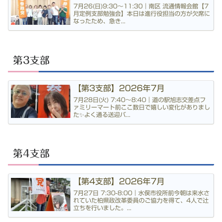
7月26(日)9:30〜11:30｜南区 流通情報会館【7
月定例支部勉強会】本日は進行役担当の方が欠席に
なったため、急き...
第3支部
【第3支部】2026年7月
7月28日(火) 7:40〜8:40｜道の駅旭志交差点フ
ァミリーマート前ここ数日で嬉しい変化がありまし
た✨よく通る送迎バ...
第4支部
【第4支部】2026年7月
7月27日 7:30-8:00｜水俣市役所前今朝は来水さ
れていた柏県政改革委員のご協力を得て、4人で辻
立ちを行いました。...