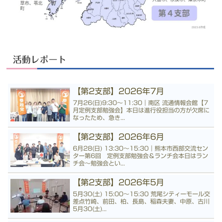
活動レポート
【第2支部】2026年7月
7月26(日)9:30〜11:30｜南区 流通情報会館【7
月定例支部勉強会】本日は進行役担当の方が欠席に
なったため、急き...
【第2支部】2026年6月
6月28(日) 13:30〜15:30｜熊本市西部交流セン
ター第6回 定例支部勉強会＆ランチ会本日はラン
チ会〜勉強会とい...
【第2支部】2026年5月
5月30(土) 15:00〜15:30 荒尾シティーモール交
差点竹崎、前田、柏、長島、稲森夫妻、中原、古川
5月30(土)...