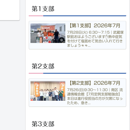
第1支部
【第1支部】2026年7月
7月28日(火) 6:30〜7:15｜武蔵塚
駅前おはようございます✋熱中症気
を付けて塩舐めて気合い入れて行き
ましょう👊👊...
第2支部
【第2支部】2026年7月
7月26(日)9:30〜11:30｜南区 流
通情報会館【7月定例支部勉強会】
本日は進行役担当の方が欠席になっ
たため、急き...
第3支部