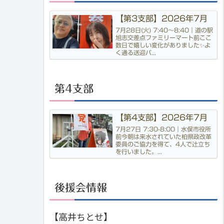
【第3支部】2026年7月
7月28日(火) 7:40〜8:40｜道の駅
旭志交差点ファミリーマート前ここ
数日で嬉しい変化がありました✨よ
く通る送迎バ...
第4支部
【第4支部】2026年7月
7月27日 7:30-8:00｜水俣市役所
前今朝は来水されていた柏県政改革
委員のご協力を得て、4人で辻立ち
を行いました。...
後援会情報
【高井ちとせ】