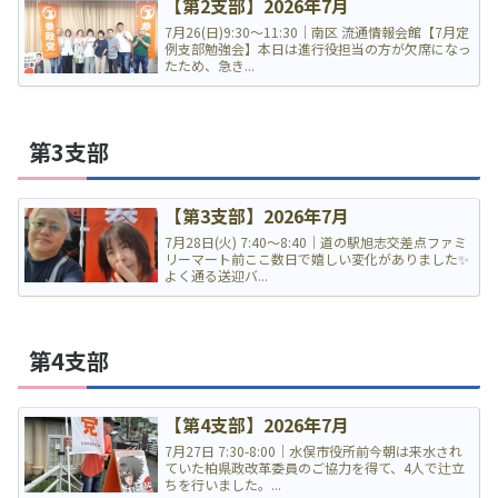
【第2支部】2026年7月
7月26(日)9:30〜11:30｜南区 流通情報会館【7月定
例支部勉強会】本日は進行役担当の方が欠席になっ
たため、急き...
第3支部
【第3支部】2026年7月
7月28日(火) 7:40〜8:40｜道の駅旭志交差点ファミ
リーマート前ここ数日で嬉しい変化がありました✨
よく通る送迎バ...
第4支部
【第4支部】2026年7月
7月27日 7:30-8:00｜水俣市役所前今朝は来水され
ていた柏県政改革委員のご協力を得て、4人で辻立
ちを行いました。...