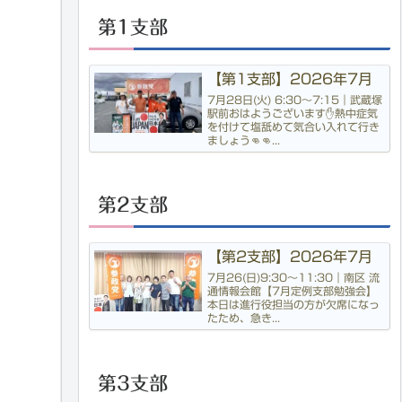
第1支部
【第1支部】2026年7月
7月28日(火) 6:30〜7:15｜武蔵塚
駅前おはようございます✋熱中症気
を付けて塩舐めて気合い入れて行き
ましょう👊👊...
第2支部
【第2支部】2026年7月
7月26(日)9:30〜11:30｜南区 流
通情報会館【7月定例支部勉強会】
本日は進行役担当の方が欠席になっ
たため、急き...
第3支部