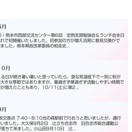
6月
15:30｜熊本市西部交流センター第6回 定例支部勉強会＆ランチ会本日
流れで初開催いたしました。初参加の方が増え活発に意見交換がで
ました。熊本県政改革委員の柏圭史...
10月
える日が続き暑い暑いと思っていたら、急な気温低下で一気に秋が
が大きな季節ではありますが、暑過ぎず寒過ぎず活動しやすい時期で
増えたこともあり、10/11(土)に第2...
9月
交差点 7:40〜8:10光の森駅前で行おうと思いましたが、通行
いました。大久保9月2日 辻立ち合志市 旧合志市総合運動公
落ちて来ました。小山田9月10日 辻...