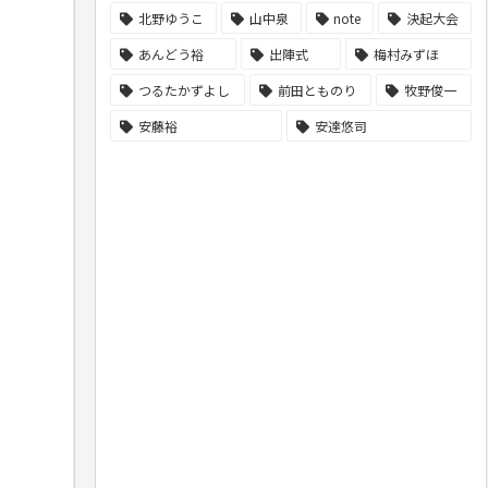
北野ゆうこ
山中泉
note
決起大会
あんどう裕
出陣式
梅村みずほ
つるたかずよし
前田とものり
牧野俊一
安藤裕
安達悠司