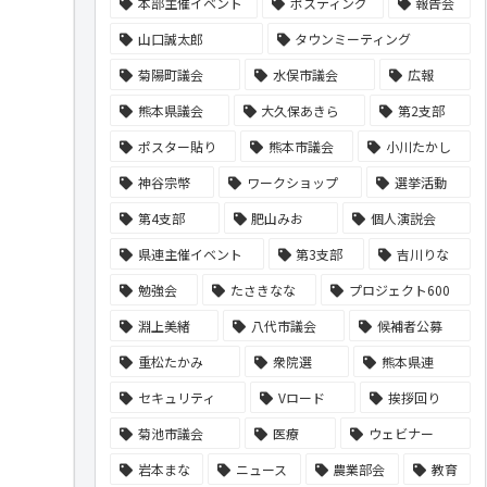
本部主催イベント
ポスティング
報告会
山口誠太郎
タウンミーティング
菊陽町議会
水俣市議会
広報
熊本県議会
大久保あきら
第2支部
ポスター貼り
熊本市議会
小川たかし
神谷宗幣
ワークショップ
選挙活動
第4支部
肥山みお
個人演説会
県連主催イベント
第3支部
吉川りな
勉強会
たさきなな
プロジェクト600
淵上美緒
八代市議会
候補者公募
重松たかみ
衆院選
熊本県連
セキュリティ
Vロード
挨拶回り
菊池市議会
医療
ウェビナー
岩本まな
ニュース
農業部会
教育