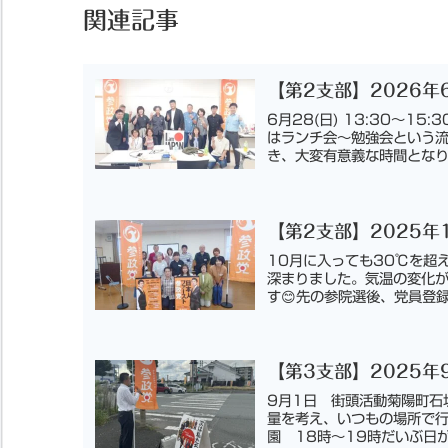
関連記事
【第2支部】2026年
6月28(日) 13:30〜
はランチ会〜勉強会という
き、大変有意義な時間となり
【第2支部】2025年
10月に入っても30℃を超
深まりました。気温の変化
す😊先の参院選後、党員登録が
【第3支部】2025年
9月1日 街頭活動菊陽町石坂
量を考え、いつもの場所で行
園 18時〜19時だいぶ日が