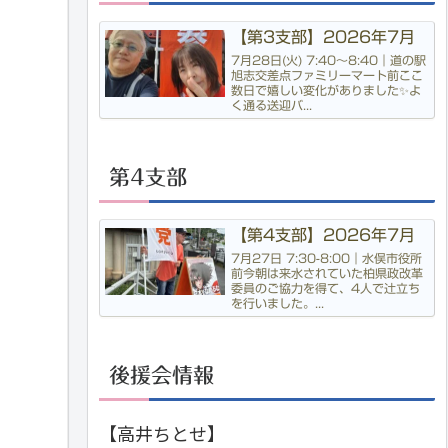
【第3支部】2026年7月
7月28日(火) 7:40〜8:40｜道の駅
旭志交差点ファミリーマート前ここ
数日で嬉しい変化がありました✨よ
く通る送迎バ...
第4支部
【第4支部】2026年7月
7月27日 7:30-8:00｜水俣市役所
前今朝は来水されていた柏県政改革
委員のご協力を得て、4人で辻立ち
を行いました。...
後援会情報
【高井ちとせ】