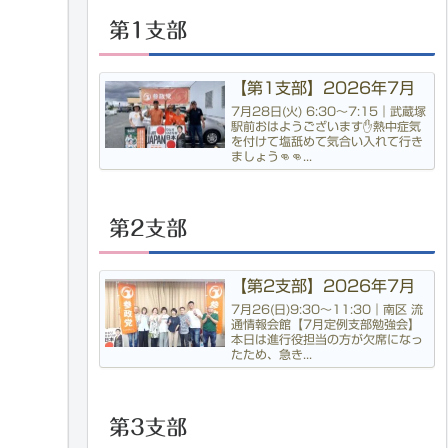
第1支部
【第1支部】2026年7月
7月28日(火) 6:30〜7:15｜武蔵塚
駅前おはようございます✋熱中症気
を付けて塩舐めて気合い入れて行き
ましょう👊👊...
第2支部
【第2支部】2026年7月
7月26(日)9:30〜11:30｜南区 流
通情報会館【7月定例支部勉強会】
本日は進行役担当の方が欠席になっ
たため、急き...
第3支部