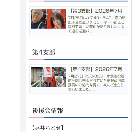
【第3支部】2026年7月
7月28日(火) 7:40〜8:40｜道の駅
旭志交差点ファミリーマート前ここ
数日で嬉しい変化がありました✨よ
く通る送迎バ...
第4支部
【第4支部】2026年7月
7月27日 7:30-8:00｜水俣市役所
前今朝は来水されていた柏県政改革
委員のご協力を得て、4人で辻立ち
を行いました。...
後援会情報
【高井ちとせ】