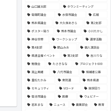
山口誠太郎
タウンミーティング
菊陽町議会
水俣市議会
広報
熊本県議会
大久保あきら
第2支部
ポスター貼り
熊本市議会
小川たかし
神谷宗幣
ワークショップ
選挙活動
第4支部
肥山みお
個人演説会
県連主催イベント
第3支部
吉川りな
勉強会
たさきなな
プロジェクト600
淵上美緒
八代市議会
候補者公募
重松たかみ
衆院選
熊本県連
セキュリティ
Vロード
挨拶回り
菊池市議会
医療
ウェビナー
岩本まな
ニュース
農業部会
教育