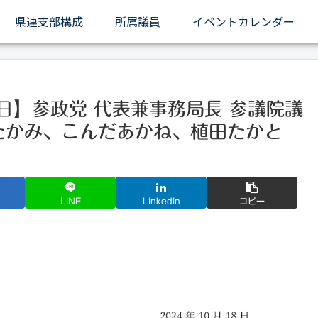
県連支部構成
所属議員
イベントカレンダー
日】参政党 代表兼事務局⻑ 参議院議
たかみ、こんだあかね、植⽥たかと
LINE
LinkedIn
コピー