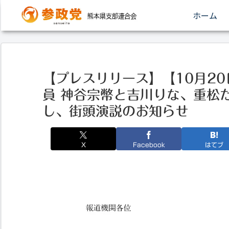
ホーム
【プレスリリース】【10月20
員 神⾕宗幣と吉川りな、重松
し、街頭演説のお知らせ
X
Facebook
はてブ