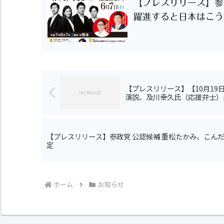
【プレスリリース】参政
躍進すると日本はこう
【プレスリリース】【10月19
演説、及川幸久⽒（応援弁⼠）
【プレスリリース】参政党 公認候補 重松たかみ、こんだ
定
ホーム
お知らせ