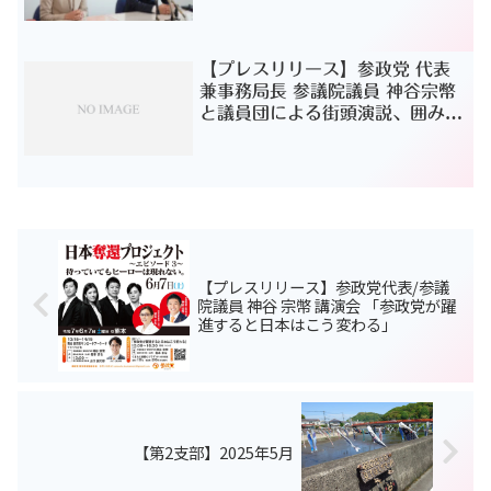
【プレスリリース】参政党 代表
兼事務局⻑ 参議院議員 神⾕宗幣
と議員団による街頭演説、囲み取
材のお知らせ
【プレスリリース】参政党代表/参議
院議員 神谷 宗幣 講演会 「参政党が躍
進すると日本はこう変わる」
【第2支部】2025年5月