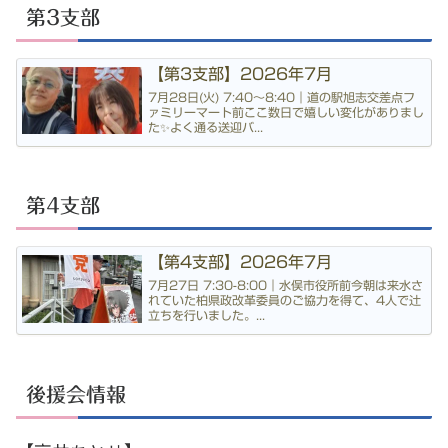
第3支部
【第3支部】2026年7月
7月28日(火) 7:40〜8:40｜道の駅旭志交差点フ
ァミリーマート前ここ数日で嬉しい変化がありまし
た✨よく通る送迎バ...
第4支部
【第4支部】2026年7月
7月27日 7:30-8:00｜水俣市役所前今朝は来水さ
れていた柏県政改革委員のご協力を得て、4人で辻
立ちを行いました。...
後援会情報