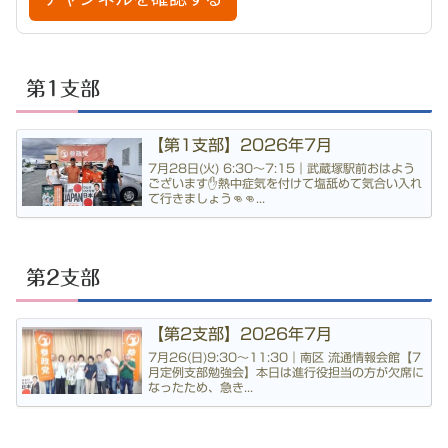
第1支部
【第1支部】2026年7月
7月28日(火) 6:30〜7:15｜武蔵塚駅前おはよう
ございます✋熱中症気を付けて塩舐めて気合い入れ
て行きましょう👊👊...
第2支部
【第2支部】2026年7月
7月26(日)9:30〜11:30｜南区 流通情報会館【7
月定例支部勉強会】本日は進行役担当の方が欠席に
なったため、急き...