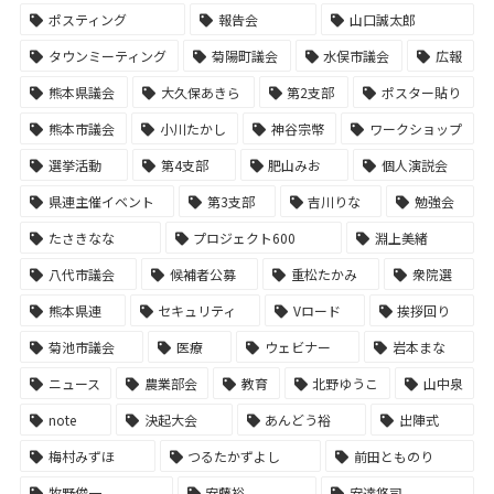
ポスティング
報告会
山口誠太郎
タウンミーティング
菊陽町議会
水俣市議会
広報
熊本県議会
大久保あきら
第2支部
ポスター貼り
熊本市議会
小川たかし
神谷宗幣
ワークショップ
選挙活動
第4支部
肥山みお
個人演説会
県連主催イベント
第3支部
吉川りな
勉強会
たさきなな
プロジェクト600
淵上美緒
八代市議会
候補者公募
重松たかみ
衆院選
熊本県連
セキュリティ
Vロード
挨拶回り
菊池市議会
医療
ウェビナー
岩本まな
ニュース
農業部会
教育
北野ゆうこ
山中泉
note
決起大会
あんどう裕
出陣式
梅村みずほ
つるたかずよし
前田とものり
牧野俊一
安藤裕
安達悠司