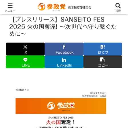
メニュー
検索
【プレスリリース】SANSEITO FES
2025 火の国奪還! 〜次世代へ守り繋ぐた
めに〜
X
Facebook
はてブ
LINE
LinkedIn
コピー