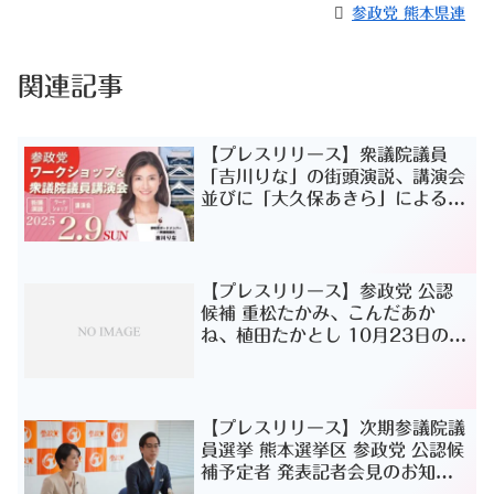
参政党 熊本県連
関連記事
【プレスリリース】衆議院議員
「吉川りな」の街頭演説、講演会
並びに「大久保あきら」によるワ
ークショップ
【プレスリリース】参政党 公認
候補 重松たかみ、こんだあか
ね、植⽥たかとし 10⽉23⽇の街
宣予定
【プレスリリース】次期参議院議
員選挙 熊本選挙区 参政党 公認候
補予定者 発表記者会見のお知ら
せ