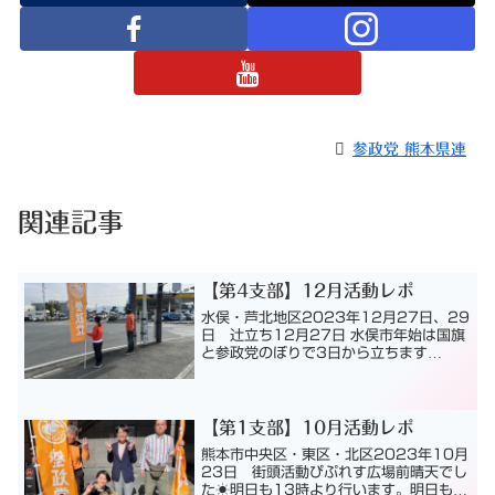
参政党 熊本県連
関連記事
【第4支部】12月活動レポ
水俣・芦北地区2023年12月27日、29
日 辻立ち12月27日 水俣市年始は国旗
と参政党のぼりで3日から立ちます
2023年12月22日 辻立ち12月22日
水俣市雪の中 寒かったです！2023年
12月11日、13日 辻立ち12月11日
水...
【第1支部】10月活動レポ
熊本市中央区・東区・北区2023年10月
23日 街頭活動ぴぷれす広場前晴天でし
た☀️明日も13時より行います。明日も