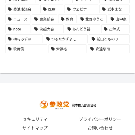
菊池市議会
医療
ウェビナー
岩本まな
ニュース
農業部会
教育
北野ゆうこ
山中泉
note
決起大会
あんどう裕
出陣式
梅村みずほ
つるたかずよし
前田とものり
牧野俊一
安藤裕
安達悠司
セキュリティ
プライバシーポリシー
サイトマップ
お問い合わせ