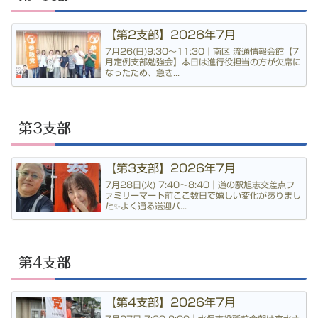
【第2支部】2026年7月
7月26(日)9:30〜11:30｜南区 流通情報会館【7
月定例支部勉強会】本日は進行役担当の方が欠席に
なったため、急き...
第3支部
【第3支部】2026年7月
7月28日(火) 7:40〜8:40｜道の駅旭志交差点フ
ァミリーマート前ここ数日で嬉しい変化がありまし
た✨よく通る送迎バ...
第4支部
【第4支部】2026年7月