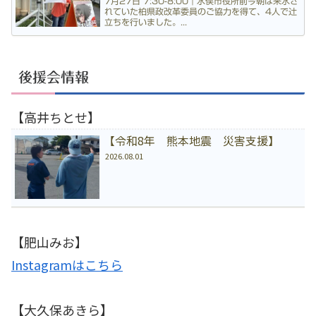
7月27日 7:30-8:00｜水俣市役所前今朝は来水さ
れていた柏県政改革委員のご協力を得て、4人で辻
立ちを行いました。...
後援会情報
【高井ちとせ】
【令和8年 熊本地震 災害支援】
2026.08.01
【肥山みお】
Instagramはこちら
【大久保あきら】