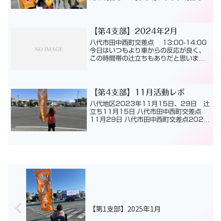
13時より街頭演説を行います。同期の桜
🌸2023年10月21日 辻立ち第一支部
武蔵塚駅前、今朝の辻立ちです！2023
年10月...
【第4支部】2024年2月
八代市田中西町交差点 13:00-14:00
今日はいつもより車からの反応が良く、
この時間帯の辻立ちもありだと思いまし
た
【第4支部】11月活動レポ
八代地区2023年11月15日、29日 辻
立ち11月15日 八代市田中西町交差点
11月29日 八代市田中西町交差点2023
年11月1日 辻立ち第4支部 八代水
俣・芦北地区2023年11月22日 辻立
ちお手伝いだけに八代から水俣まで来て
下さい...
【第1支部】2025年1月