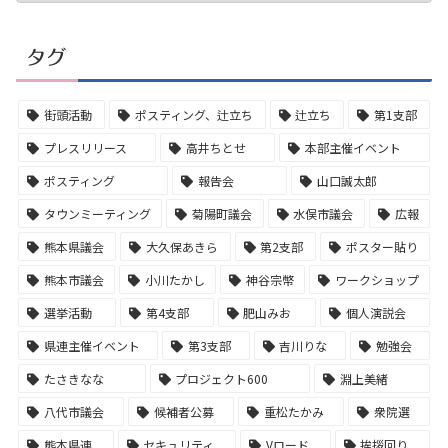
タグ
街頭活動
ポスティング、辻立ち
辻立ち
第1支部
プレスリリース
高井ちとせ
本部主催イベント
ポスティング
報告会
山口誠太郎
タウンミーティング
菊陽町議会
水俣市議会
広報
熊本県議会
大久保あきら
第2支部
ポスター貼り
熊本市議会
小川たかし
神谷宗幣
ワークショップ
選挙活動
第4支部
肥山みお
個人演説会
県連主催イベント
第3支部
吉川りな
勉強会
たさきなな
プロジェクト600
淵上美緒
八代市議会
候補者公募
重松たかみ
衆院選
熊本県連
セキュリティ
Vロード
挨拶回り