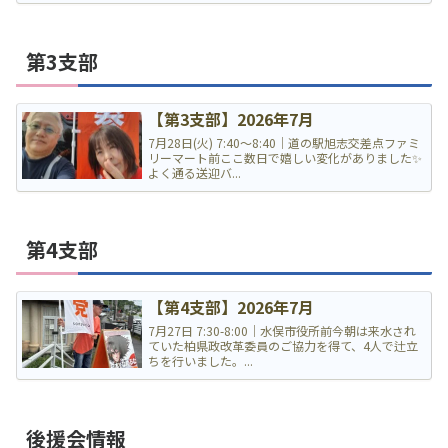
第3支部
【第3支部】2026年7月
7月28日(火) 7:40〜8:40｜道の駅旭志交差点ファミ
リーマート前ここ数日で嬉しい変化がありました✨
よく通る送迎バ...
第4支部
【第4支部】2026年7月
7月27日 7:30-8:00｜水俣市役所前今朝は来水され
ていた柏県政改革委員のご協力を得て、4人で辻立
ちを行いました。...
後援会情報