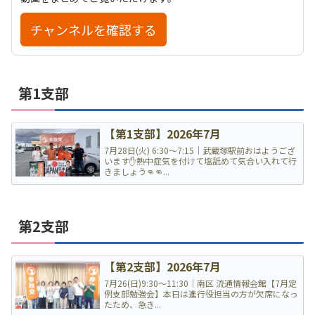
チャンネルを確認する
第1支部
【第1支部】2026年7月
7月28日(火) 6:30〜7:15｜武蔵塚駅前おはようござ
います✋熱中症気を付けて塩舐めて気合い入れて行
きましょう👊👊...
第2支部
【第2支部】2026年7月
7月26(日)9:30〜11:30｜南区 流通情報会館【7月定
例支部勉強会】本日は進行役担当の方が欠席になっ
たため、急き...